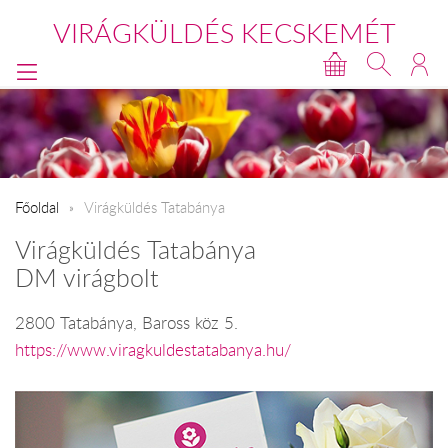
VIRÁGKÜLDÉS KECSKEMÉT
Főoldal
Virágküldés Tatabánya
Virágküldés Tatabánya
DM virágbolt
2800 Tatabánya, Baross köz 5.
https://www.viragkuldestatabanya.hu/