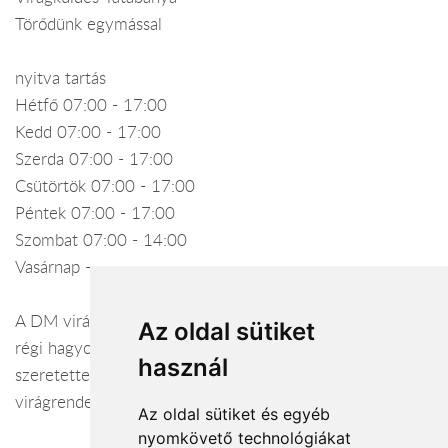
Törődünk egymással
nyitva tartás
Hétfő 07:00 - 17:00
Kedd 07:00 - 17:00
Szerda 07:00 - 17:00
Csütörtök 07:00 - 17:00
Péntek 07:00 - 17:00
Szombat 07:00 - 14:00
Vasárnap -
A DM virágbolt ötven éves múltra tekint vissza. Ötvözi a
Az oldal sütiket
régi hagyományokat a modern kor stílusjegyeivel. Várjuk
használ
szeretettel üzletünkben, illetve örömmel vállaljuk
virágrendelésének elkészítését és kiszállítását.
Az oldal sütiket és egyéb
nyomkövető technológiákat