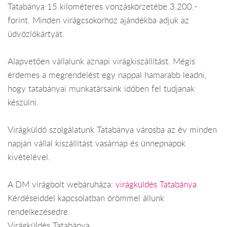
Tatabánya 15 kilométeres vonzáskörzetébe 3.200.-
forint. Minden virágcsokorhoz ajándékba adjuk az
üdvözlőkártyát.
Alapvetően vállalunk aznapi virágkiszállítást. Mégis
érdemes a megrendelést egy nappal hamarabb leadni,
hogy tatabányai munkatársaink időben fel tudjanak
készülni.
Virágküldő szolgálatunk Tatabánya városba az év minden
napján vállal kiszállítást vasárnap és ünnepnapok
kivételével.
A DM virágbolt webáruháza:
virágküldés Tatabánya
Kérdéseiddel kapcsolatban örömmel állunk
rendelkezésedre.
Virágküldés Tatabánya