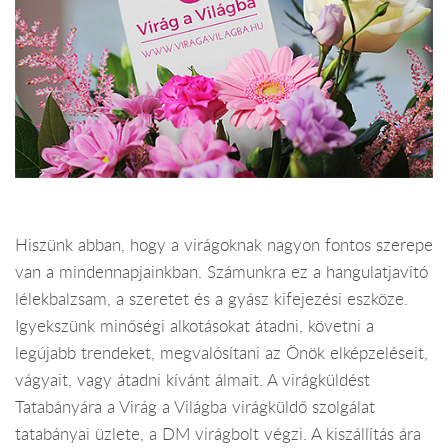
Hiszünk abban, hogy a virágoknak nagyon fontos szerepe
van a mindennapjainkban. Számunkra ez a hangulatjavító
lélekbalzsam, a szeretet és a gyász kifejezési eszköze.
Igyekszünk minőségi alkotásokat átadni, követni a
legújabb trendeket, megvalósítani az Önök elképzeléseit,
vágyait, vagy átadni kívánt álmait. A virágküldést
Tatabányára a Virág a Világba virágküldő szolgálat
tatabányai üzlete, a DM virágbolt végzi. A kiszállítás ára