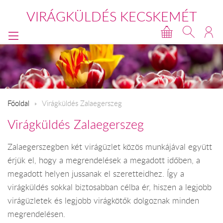
VIRÁGKÜLDÉS KECSKEMÉT
Főoldal
Virágküldés Zalaegerszeg
Virágküldés Zalaegerszeg
Zalaegerszegben két virágüzlet közös munkájával együtt
érjük el, hogy a megrendelések a megadott időben, a
megadott helyen jussanak el szeretteidhez. Így a
virágküldés sokkal biztosabban célba ér, hiszen a legjobb
virágüzletek és legjobb virágkötők dolgoznak minden
megrendelésen.