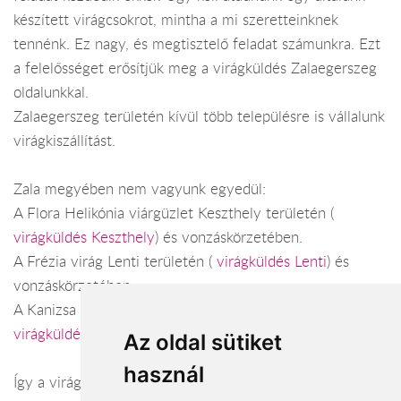
készített virágcsokrot, mintha a mi szeretteinknek
tennénk. Ez nagy, és megtisztelő feladat számunkra. Ezt
a felelősséget erősítjük meg a virágküldés Zalaegerszeg
oldalunkkal.
Zalaegerszeg területén kívül több településre is vállalunk
virágkiszállítást.
Zala megyében nem vagyunk egyedül:
A Flora Helikónia viárgüzlet Keszthely területén (
virágküldés Keszthely
) és vonzáskörzetében.
A Frézia virág Lenti területén (
virágküldés Lenti
) és
vonzáskörzetében.
A Kanizsa virágboltok Nagykanizsa területén (
virágküldés Nagykanizsa
) és vonzáskörzetében.
Az oldal sütiket
használ
Így a virágküldés Zala megye városaiban és azok