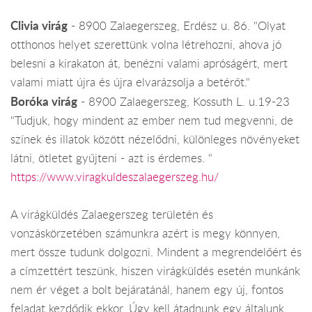
Clivia virág
- 8900 Zalaegerszeg, Erdész u. 86. "Olyat
otthonos helyet szerettünk volna létrehozni, ahova jó
belesni a kirakaton át, benézni valami apróságért, mert
valami miatt újra és újra elvarázsolja a betérőt."
Boróka virág
- 8900 Zalaegerszeg, Kossuth L. u.19-23
"Tudjuk, hogy mindent az ember nem tud megvenni, de
színek és illatok között nézelődni, különleges növényeket
látni, ötletet gyűjteni - azt is érdemes. "
https://www.viragkuldeszalaegerszeg.hu/
A virágküldés Zalaegerszeg területén és
vonzáskörzetében számunkra azért is megy könnyen,
mert össze tudunk dolgozni. Mindent a megrendelőért és
a címzettért teszünk, hiszen virágküldés esetén munkánk
nem ér véget a bolt bejáratánál, hanem egy új, fontos
feladat kezdődik ekkor. Úgy kell átadnunk egy általunk