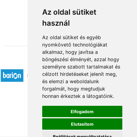
Barika
Az oldal sütiket
használ
12 640 Ft-tól
Az oldal sütiket és egyéb
nyomkövető technológiákat
alkalmaz, hogy javítsa a
böngészési élményét, azzal hogy
Elfogadott fizetési módok
személyre szabott tartalmakat és
célzott hirdetéseket jelenít meg,
és elemzi a weboldalunk
forgalmát, hogy megtudjuk
honnan érkeztek a látogatóink.
Á.SZ.F.
Elfogadom
Impresszum
Elutasítom
Adatkezelési tájékoztató
Beállítások megváltoztatása