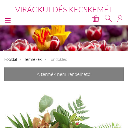
VIRÁGKÜLDÉS KECSKEMÉT
Főoldal
Termékek
Tündöklés
A termék nem rendelhető!