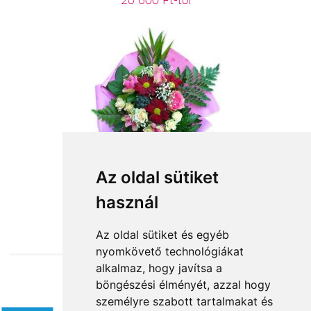
20 600 Ft-tól
Most is rád gondolunk
Az oldal sütiket
használ
24 800 Ft-tól
Az oldal sütiket és egyéb
nyomkövető technológiákat
alkalmaz, hogy javítsa a
böngészési élményét, azzal hogy
Elfogadott fizetési módok
személyre szabott tartalmakat és