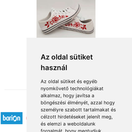
Hímzett tornacipő
Az oldal sütiket
használ
15 000 Ft-tól
Az oldal sütiket és egyéb
nyomkövető technológiákat
alkalmaz, hogy javítsa a
böngészési élményét, azzal hogy
Elfogadott fizetési módok
személyre szabott tartalmakat és
célzott hirdetéseket jelenít meg,
és elemzi a weboldalunk
forgalmát, hogy megtudjuk