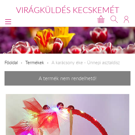
VIRÁGKÜLDÉS KECSKEMÉT
Főoldal
Termékek
A karácsony éke - Ünnepi asztaldísz
A termék nem rendelhető!