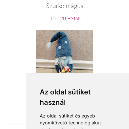
Szürke mágus
15 120 Ft-tól
Stitch kincsei
Az oldal sütiket
használ
15 200 Ft-tól
Az oldal sütiket és egyéb
nyomkövető technológiákat