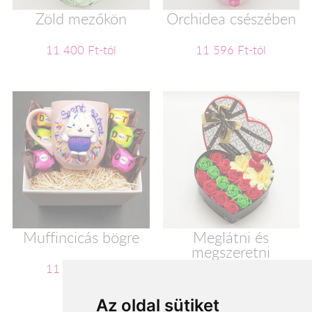
Zöld mezőkön
Orchidea csészében
11 400 Ft-tól
11 596 Ft-tól
Muffincicás bögre
Meglátni és
megszeretni
11 600 Ft-tól
11 720 Ft-tól
Az oldal sütiket