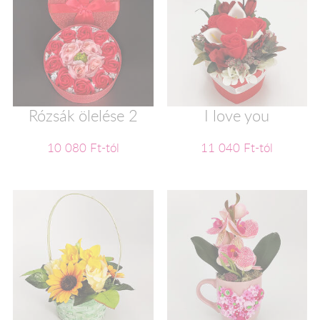
Rózsák ölelése 2
I love you
10 080 Ft-tól
11 040 Ft-tól