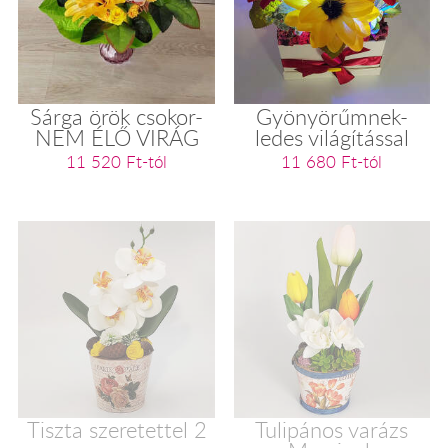
Sárga örök csokor-
Gyönyörűmnek-
NEM ÉLŐ VIRÁG
ledes világítással
11 520 Ft-tól
11 680 Ft-tól
Tiszta szeretettel 2
Tulipános varázs