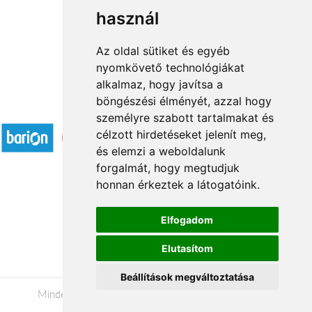
használ
1
2
→
Az oldal sütiket és egyéb
nyomkövető technológiákat
alkalmaz, hogy javítsa a
böngészési élményét, azzal hogy
Elfogadott fizetési módok
személyre szabott tartalmakat és
célzott hirdetéseket jelenít meg,
és elemzi a weboldalunk
forgalmát, hogy megtudjuk
honnan érkeztek a látogatóink.
Á.SZ.F.
Elfogadom
Impresszum
Elutasítom
Adatkezelési tájékoztató
Beállítások megváltoztatása
Minden jog fenntartva © 2026 |
+36 20 488-8362
|
www.viragkuldeskecskemet.hu