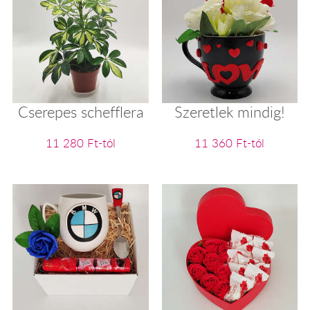
Cserepes schefflera
Szeretlek mindig!
11 280 Ft-tól
11 360 Ft-tól