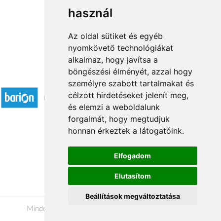
használ
1
2
3
...
14
15
→
Az oldal sütiket és egyéb
nyomkövető technológiákat
alkalmaz, hogy javítsa a
böngészési élményét, azzal hogy
Elfogadott fizetési módok
személyre szabott tartalmakat és
célzott hirdetéseket jelenít meg,
és elemzi a weboldalunk
forgalmát, hogy megtudjuk
honnan érkeztek a látogatóink.
Á.SZ.F.
Elfogadom
Impresszum
Elutasítom
Adatkezelési tájékoztató
Beállítások megváltoztatása
Minden jog fenntartva © 2026 |
+36 20 488-8362
|
www.viragkuldeskecskemet.hu