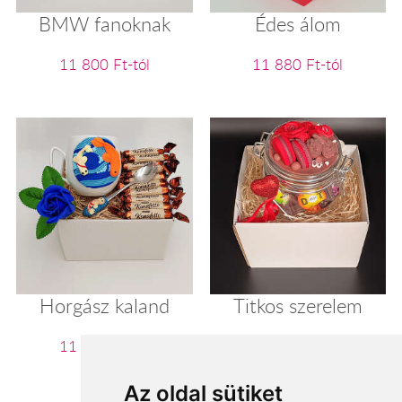
BMW fanoknak
Édes álom
11 800 Ft-tól
11 880 Ft-tól
Horgász kaland
Titkos szerelem
11 920 Ft-tól
12 000 Ft-tól
Az oldal sütiket