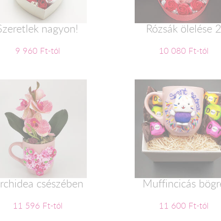
Szeretlek nagyon!
Rózsák ölelése 
9 960 Ft-tól
10 080 Ft-tól
rchidea csészében
Muffincicás bögr
11 596 Ft-tól
11 600 Ft-tól