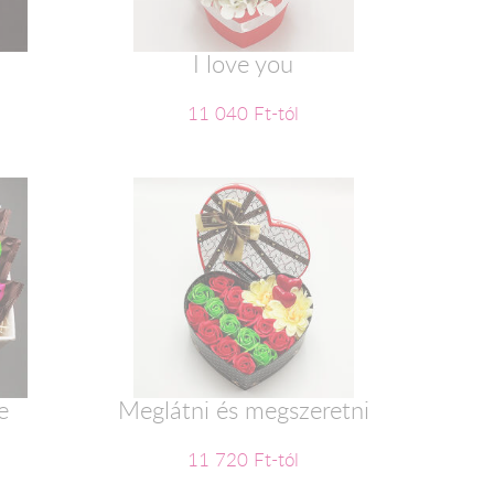
2
I love you
11 040 Ft-tól
e
Meglátni és megszeretni
11 720 Ft-tól