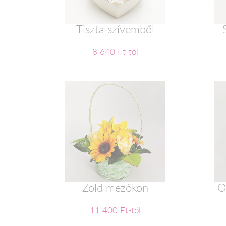
Tiszta szívemből
8 640 Ft-tól
Zöld mezőkön
O
11 400 Ft-tól