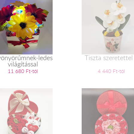
önyörűmnek-ledes
Tiszta szeretettel
világítással
11 680 Ft-tól
4 440 Ft-tól