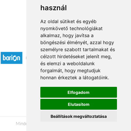
használ
1
2
→
Az oldal sütiket és egyéb
nyomkövető technológiákat
alkalmaz, hogy javítsa a
böngészési élményét, azzal hogy
Elfogadott fizetési módok
személyre szabott tartalmakat és
célzott hirdetéseket jelenít meg,
és elemzi a weboldalunk
forgalmát, hogy megtudjuk
honnan érkeztek a látogatóink.
Á.SZ.F.
Elfogadom
Impresszum
Elutasítom
Adatkezelési tájékoztató
Beállítások megváltoztatása
Minden jog fenntartva © 2026 |
+36 20 488-8362
|
www.viragkuldeskecskemet.hu