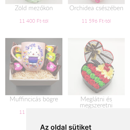
Zöld mezőkön
Orchidea csészében
11 400 Ft-tól
11 596 Ft-tól
Muffincicás bögre
Meglátni és
megszeretni
11 600 Ft-tól
11 720 Ft-tól
Az oldal sütiket