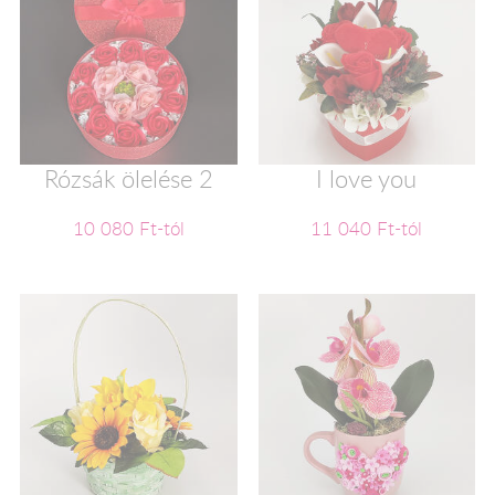
Rózsák ölelése 2
I love you
10 080 Ft-tól
11 040 Ft-tól