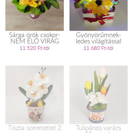
Sárga örök csokor-
Gyönyörűmnek-
NEM ÉLŐ VIRÁG
ledes világítással
11 520 Ft-tól
11 680 Ft-tól
Tiszta szeretettel 2
Tulipános varázs